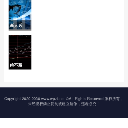
策略与市
期货天然
场动态解
气手续费
析)
新人必
（帮助他
备！仓单
们更好地
交易：现
控制交易
代物流与
成本和提
绝不藏
金融的桥
高投资效
拙！沪深
梁
益）
300股指期
货(定义、
Copyright 2020-2030 www.wpzt.net ©All Rights Reserved.版权所有，
未经授权禁止复制或建立镜像，违者必究！
功能与市
场影响)