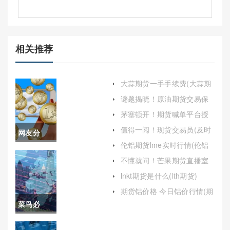
相关推荐
大蒜期货一手手续费(大蒜期
货一手多少吨)
谜题揭晓！原油期货交易保
证金（根据市场波动情况进
茅塞顿开！期货喊单平台授
行调整）
权：解析与指南
值得一阅！现货交易员(及时
网友分
调整自己的交易策略和知识
伦铝期货lme实时行情(伦铝
结构)
享！国际
期货实时行情走势)
不懂就问！芒果期货直播室
在线喊单（全面解读与应用
期货22小
lnkt期货是什么(lth期货)
指南）
时喊单(全
期货铝价格 今日铝价行情(期
货铝价格今日铝价行情走势)
菜鸟必
天候交易
囤！平安